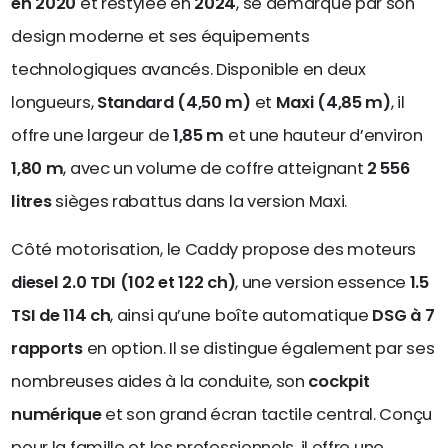
en 2020
et restylée en
2024
, se démarque par son
design moderne et ses équipements
technologiques avancés. Disponible en deux
longueurs,
Standard (4,50 m)
et
Maxi (4,85 m)
, il
offre une largeur de
1,85 m
et une hauteur d’environ
1,80 m
, avec un volume de coffre atteignant
2 556
litres
sièges rabattus dans la version Maxi.
Côté motorisation, le Caddy propose des moteurs
diesel 2.0 TDI (102 et 122 ch)
, une version essence
1.5
TSI de 114 ch
, ainsi qu’une boîte automatique
DSG à 7
rapports
en option. Il se distingue également par ses
nombreuses aides à la conduite, son
cockpit
numérique
et son grand écran tactile central. Conçu
pour la famille et les professionnels, il offre une