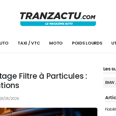
AUTO
TAXI / VTC
MOTO
POIDS LOURDS
UT
Les s
ge Filtre à Particules :
BMW
tions
Arti
e 29/05/2026
Fiabil