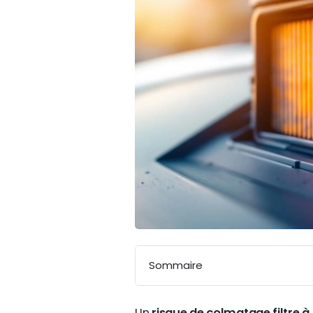
Sommaire
Un
risque de colmatage filtre à