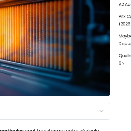
A2 Aud
Prix C
(2026
Mayba
Dispon
Quelle
6 ?
 particules
peut transformer votre véhicule