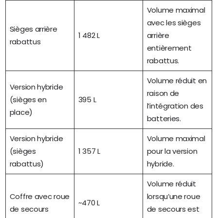
Volume maximal
avec les sièges
Sièges arrière
1 482 L
arrière
rabattus
entièrement
rabattus.
Volume réduit en
Version hybride
raison de
(sièges en
395 L
l’intégration des
place)
batteries.
Version hybride
Volume maximal
(sièges
1 357 L
pour la version
rabattus)
hybride.
Volume réduit
Coffre avec roue
lorsqu’une roue
~470 L
de secours
de secours est