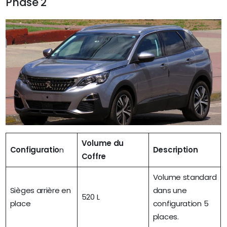
Phase 2
Volume du
Configuratio
n
Description
Coffre
Volume standard
Sièges arrière en
dans une
520 L
place
configuration 5
places.