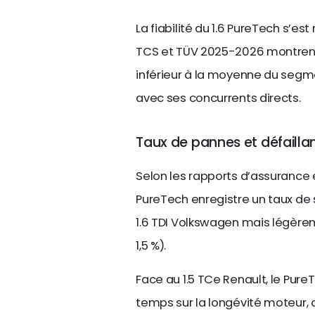
La fiabilité du 1.6 PureTech s’
TCS et TÜV 2025-2026 montrent 
inférieur à la moyenne du seg
avec ses concurrents directs.
Taux de pannes et défail
Selon les rapports d’assurance e
PureTech enregistre un taux de 
1.6 TDI Volkswagen mais légèreme
1,5 %).
Face au 1.5 TCe Renault, le Pur
temps sur la longévité moteur