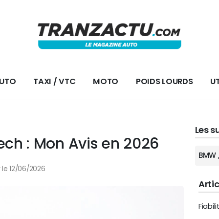
AUTO
TAXI / VTC
MOTO
POIDS LOURDS
UT
Les s
Tech : Mon Avis en 2026
BMW
r le 12/06/2026
Arti
Fiabil