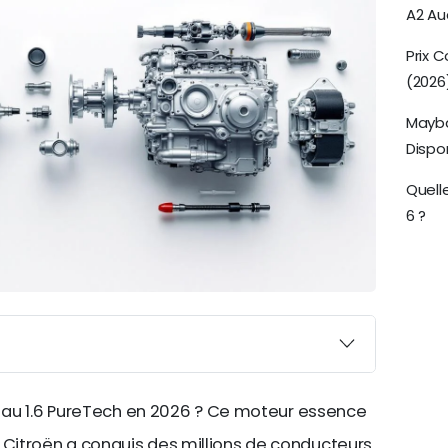
A2 Aud
Prix C
(2026
Mayba
Dispon
Quelle
6 ?
e au 1.6 PureTech en 2026 ? Ce moteur essence
itroën a conquis des millions de conducteurs